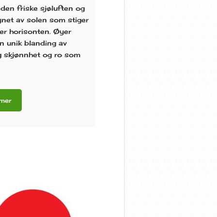
den friske sjøluften og
ynet av solen som stiger
er horisonten. Øyer
en unik blanding av
ig skjønnhet og ro som