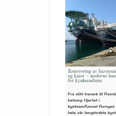
Renovering av havnean
og kaier – moderne løs
for kystsamfunn
Fra slitt treverk til frem
betong: Hjertet i
kystsamfunnet fornyes
hele vår langstrakte kyst