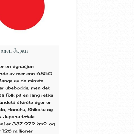
jonen Japan
er en øynasjon
ende av mer enn 6850
Mange av de minste
er ubebodde, men det
så folk på en lang rekke
Landets største øyer er
do, Honshu, Shikoku og
. Japans totale
eal er 337 972 km2, og
r 126 millioner