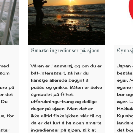
Smarte ingredienser på sjøen
Øynas
 med
Våren er i anmarsj, og om du er
Japan 
rsom
båt-interessert, så har du
bestå
kanskje allerede begynt å
øyer. 
være på
pusse og gnikke. Båten er selve
øyene 
er det
symbolet på frihet,
bor og
. Du
utforsknings-trang og deilige
øyer. 
g
dager på sjøen. Men det er
Hokkai
ue, for
ikke alltid fiskelykken slår til og
Kyusho
da er det lurt å ha noen smarte
landar
ster
ingredienser på sjøen, slik at
det bo