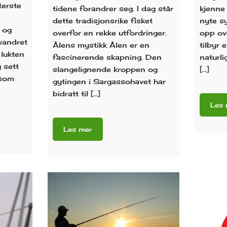
terste
tidene forandrer seg. I dag står
kjenne 
dette tradisjonsrike fisket
nyte s
 og
overfor en rekke utfordringer.
opp ov
vandret
Ålens mystikk Ålen er en
tilbyr 
 lukten
fascinerende skapning. Den
naturl
g sett
slangelignende kroppen og
[…]
 som
gytingen i Sargassohavet har
bidratt til […]