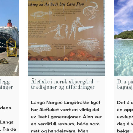
legg
Ålefiske i norsk skjærgård –
Dra på
ninger
tradisjoner og utfordringer
bagasj
Langs Norges langstrakte kyst
Det å d
tidens
har ålefisket vært en viktig del
en opp
av livet i generasjoner. Ålen var
avslap
 Langs
en verdifull ressurs, både som
deg å v
, fra de
mat og handelsvare. Men
bølger